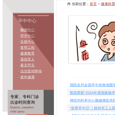
当前位置：
首页
>
健康科
卒中中心
胸痛中心
卒中中心
生殖中心
复明工程
健康教育
退役军人
看见罕见
法治宣传阵地
老年健康
我院名列全国卒中急救地图管
医院荣获“2024年度国家级
专家、专科门诊
神经内科举办心脑健康医患
出诊时间查询
Experts, outpatient
“世界卒中日”｜梧州市工人
visits query