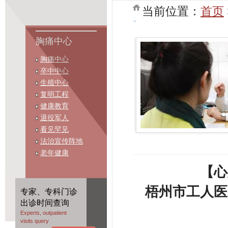
当前位置：
首页
胸痛中心
胸痛中心
卒中中心
生殖中心
复明工程
健康教育
退役军人
看见罕见
法治宣传阵地
老年健康
【心
梧州市工人医
专家、专科门诊
出诊时间查询
Experts, outpatient
visits query