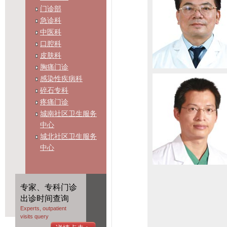
门诊部
急诊科
中医科
口腔科
皮肤科
胸痛门诊
感染性疾病科
碎石专科
疼痛门诊
城南社区卫生服务
中心
城北社区卫生服务
中心
专家、专科门诊
出诊时间查询
Experts, outpatient
visits query