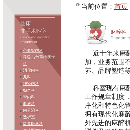
当前位置：
首页
临床
非手术科室
麻醉科
Clinical non operation
Departmen
Department
心血管内科
近十年来麻
呼吸与危重症医学
加，业务范围
科
养、品牌塑造
消化内科
儿科
神经内科
科室现有麻
妇产科
工作规章制度
肾内科
血液科
序化和特色化
内分泌科
拥有现代化麻
透析室
外先进的麻醉
康复医学科