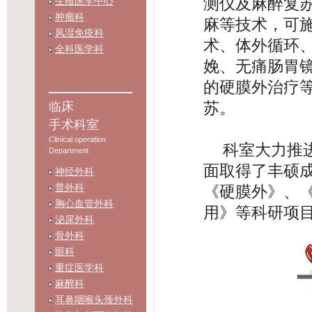
测仪及麻醉复
生殖医学中心
肿瘤科
麻等技术，可
风湿免疫科
术、体外循环
全科医学科
娩、无痛肠胃
的硬膜外治疗
苏。
临床
手术科室
Clinical operation
科室大力推
Department
面取得了丰硕
神经外科
普外科
《硬膜外》、
胸心血管外科
用》等科研项
泌尿外科
骨外科
眼科
重症医学科
麻醉科
耳鼻咽喉头颈外科