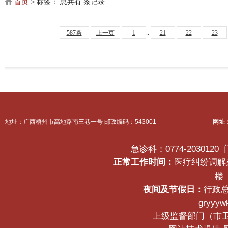
首页
>
标签：
总共有 条记录
587条
上一页
1
..
21
22
23
地址：广西梧州市高地路南三巷一号 邮政编码：543001
网址
急诊科：0774-2030120
正常工作时间：
医疗纠纷调解办公
楼
夜间及节假日：
行政总
gryyyw
上级监督部门（市卫生健