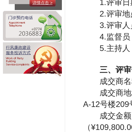
​
1.评审日
详情点击 >
​
2.评审
​
3.评审
​
4.监督
​
5.主持
行风廉政建设
服务投诉方式
​
三
、
评审
​
成交商名
​
成交商地
A-12号楼20
​
成交金额
（¥109,800.