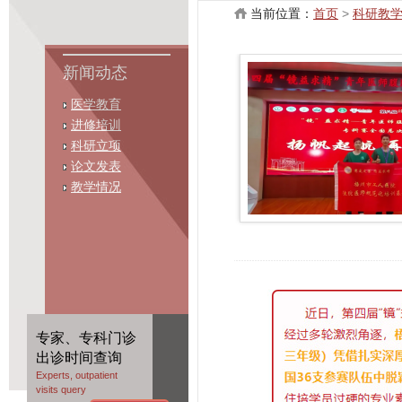
当前位置：
首页
>
科研教
新闻动态
医学教育
进修培训
科研立项
论文发表
教学情况
专家、专科门诊
出诊时间查询
Experts, outpatient
visits query