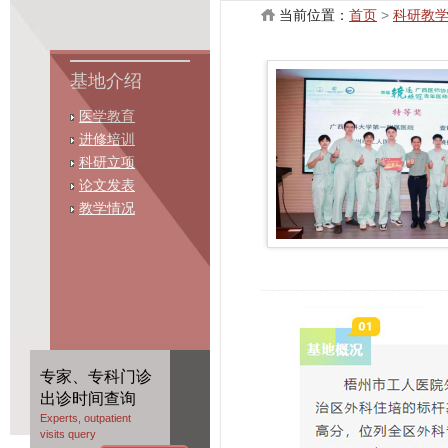
当前位置：
首页
>
科研教
基地介绍
医学教育
进修培训
科研立项
论文发表
教学情况
专家、专科门诊
出诊时间查询
Experts, outpatient
visits query