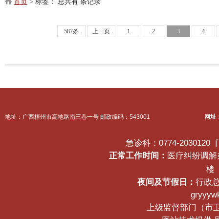
首页
>
标签：
总共有 条记录
587条
上一页
1
2
3
4
地址：广西梧州市高地路南三巷一号 邮政编码：543001
网址
急诊科：0774-2030120
正常工作时间：
医疗纠纷调解办公
楼
夜间及节假日：
行政总
gryyyw
上级监督部门（市卫生健